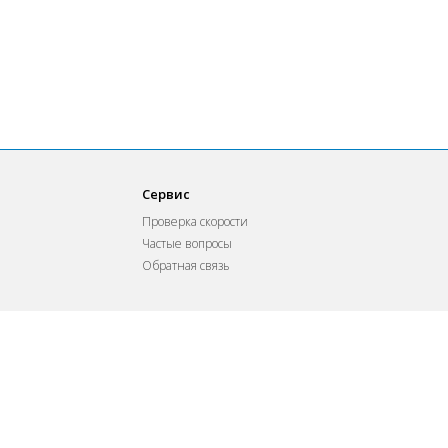
Сервис
Проверка скорости
Частые вопросы
Обратная связь
Telepark SIA
VAT Nr. LV40103638568