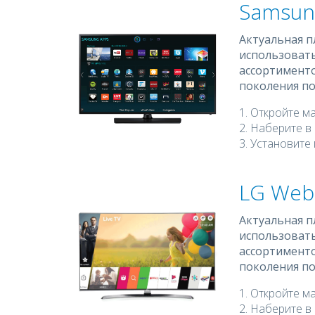
Samsun
Актуальная п
использоват
ассортименто
поколения по
Откройте ма
Наберите в 
Установите
LG Web
Актуальная п
использоват
ассортименто
поколения по
Откройте ма
Наберите в 