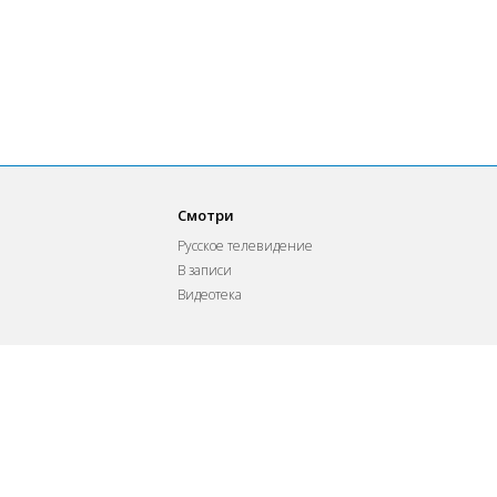
Смотри
Русское телевидение
В записи
Видеотека
Контактная информация
© 2026 Telepark.TV