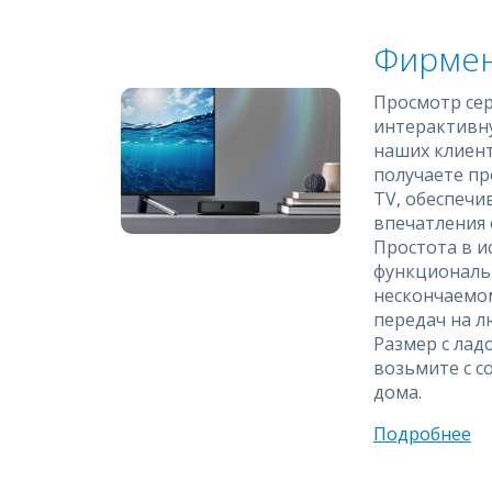
Фирмен
Просмотр сер
интерактивн
наших клиент
получаете пр
TV, обеспеч
впечатления 
Простота в и
функциональ
нескончаемом
передач на л
Размер с лад
возьмите с со
дома.
Подробнее