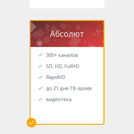
Абсолют
300+ каналов
SD, HD, FullHD
RapidVD
до 21 дня ТВ-архив
видеотека